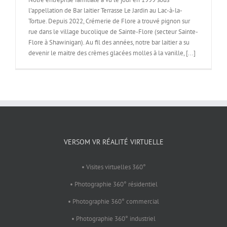
l’appellation de Bar laitier Terrasse Le Jardin au Lac-à-la-
Tortue. Depuis 2022, Crémerie de Flore a trouvé pignon sur
rue dans le village bucolique de Sainte-Flore (secteur Sainte-
Flore à Shawinigan). Au fil des années, notre bar laitier a su
devenir le maitre des crèmes glacées molles à la vanille, [...]
VERSOM VR RÉALITÉ VIRTUELLE
• Visites virtuelles 360°
• Photographie 360° résidentiel
• Photographie 360° commercial
• Photographie 360° industriel