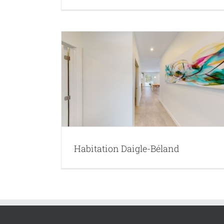
Béland
Habitation Daigle-Béland