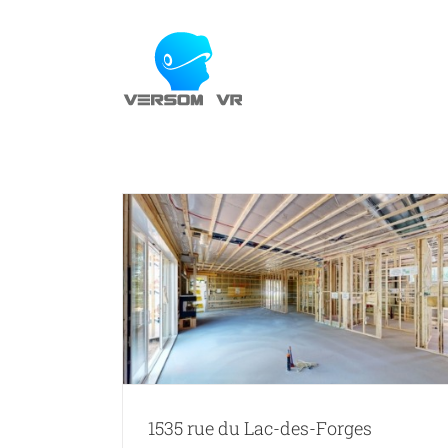
Skip
to
content
-Forges
Habitation Lauzon-Tremblay
1535 rue du Lac-des-Forges