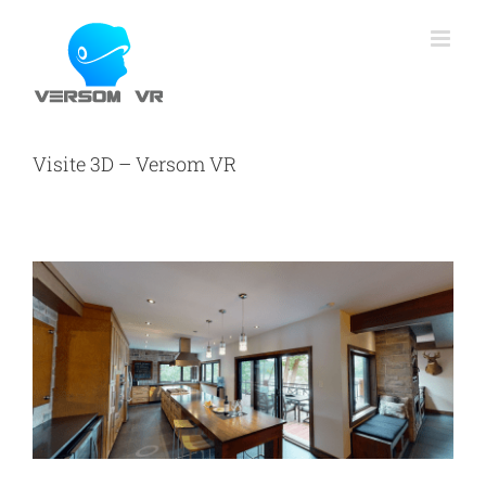
Skip
to
content
Visite 3D – Versom VR
View
Larger
Image