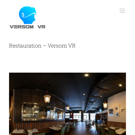
Skip
to
content
Restauration – Versom VR
View
Larger
Image