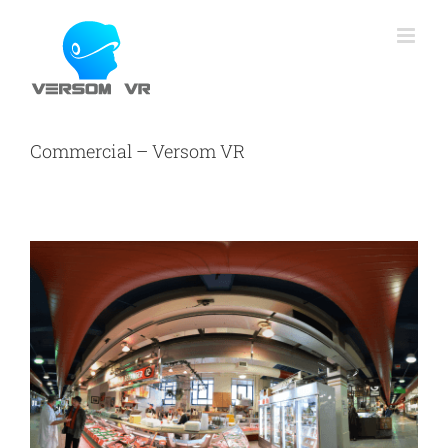
Skip
to
content
Commercial – Versom VR
View
Larger
Image