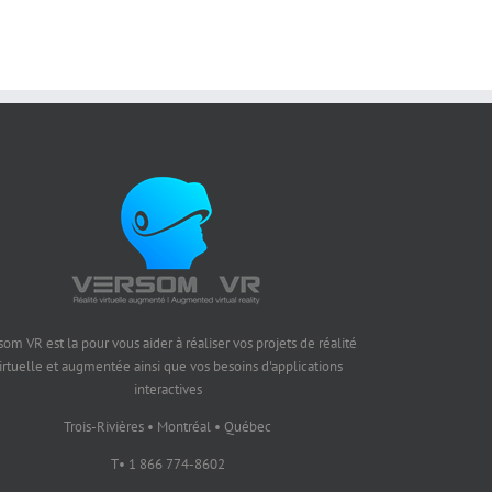
som VR est la pour vous aider à réaliser vos projets de réalité
irtuelle et augmentée ainsi que vos besoins d'applications
interactives
Trois-Rivières • Montréal • Québec
T• 1 866 774-8602