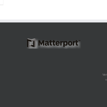
Ver
v