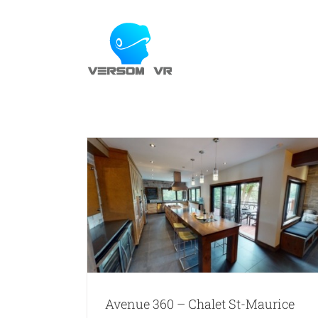
Skip
to
content
t-Maurice
Avenue 360 – Chalet St-Maurice