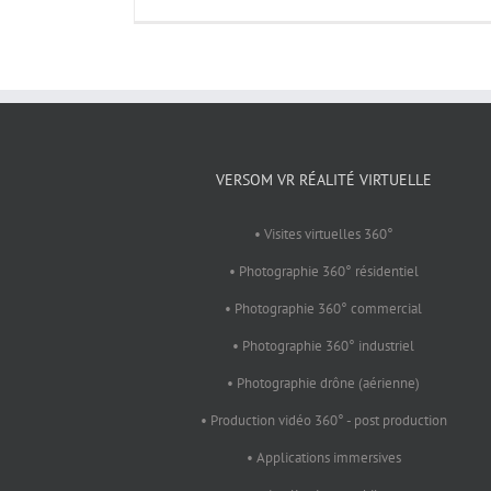
VERSOM VR RÉALITÉ VIRTUELLE
• Visites virtuelles 360°
• Photographie 360° résidentiel
• Photographie 360° commercial
• Photographie 360° industriel
• Photographie drône (aérienne)
• Production vidéo 360° - post production
• Applications immersives