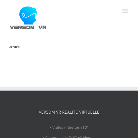
Skip
to
content
Accueil
Wazambakasyno.com
VERSOM VR RÉALITÉ VIRTUELLE
• Visites virtuelles 360°
• Photographie 360° résidentiel