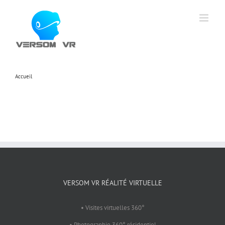
Skip
to
content
Accueil
Slotsgemcasino.pl
VERSOM VR RÉALITÉ VIRTUELLE
• Visites virtuelles 360°
• Photographie 360° résidentiel