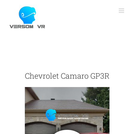
Skip
to
content
Chevrolet Camaro GP3R